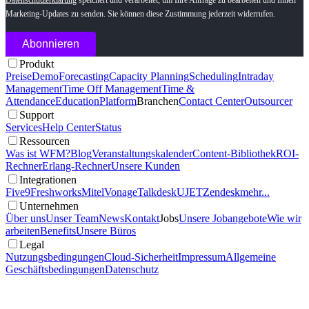
Marketing-Updates zu senden. Sie können diese Zustimmung jederzeit widerrufen.
Produkt
Preise
Demo
Forecasting
Capacity Planning
Scheduling
Intraday
Management
Time Off Management
Time &
Attendance
Education
Platform
Branchen
Contact Center
Outsourcer
Support
Services
Help Center
Status
Ressourcen
Was ist WFM?
Blog
Veranstaltungskalender
Content-Bibliothek
ROI-
Rechner
Erlang-Rechner
Unsere Kunden
Integrationen
Five9
Freshworks
Mitel
Vonage
Talkdesk
UJET
Zendesk
mehr...
Unternehmen
Über uns
Unser Team
News
Kontakt
Jobs
Unsere Jobangebote
Wie wir
arbeiten
Benefits
Unsere Büros
Legal
Nutzungsbedingungen
Cloud-Sicherheit
Impressum
Allgemeine
Geschäftsbedingungen
Datenschutz