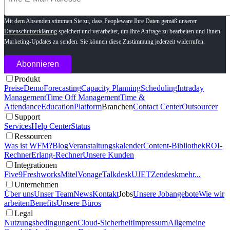
Mit dem Absenden stimmen Sie zu, dass Peopleware Ihre Daten gemäß unserer
Datenschutzerklärung
speichert und verarbeitet, um Ihre Anfrage zu bearbeiten und Ihnen
Marketing-Updates zu senden. Sie können diese Zustimmung jederzeit widerrufen.
Produkt
Preise
Demo
Forecasting
Capacity Planning
Scheduling
Intraday
Management
Time Off Management
Time &
Attendance
Education
Platform
Branchen
Contact Center
Outsourcer
Support
Services
Help Center
Status
Ressourcen
Was ist WFM?
Blog
Veranstaltungskalender
Content-Bibliothek
ROI-
Rechner
Erlang-Rechner
Unsere Kunden
Integrationen
Five9
Freshworks
Mitel
Vonage
Talkdesk
UJET
Zendesk
mehr...
Unternehmen
Über uns
Unser Team
News
Kontakt
Jobs
Unsere Jobangebote
Wie wir
arbeiten
Benefits
Unsere Büros
Legal
Nutzungsbedingungen
Cloud-Sicherheit
Impressum
Allgemeine