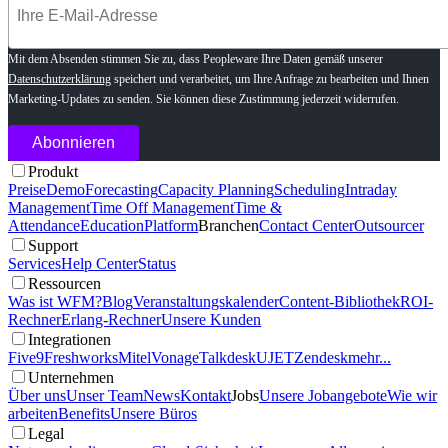
Mit dem Absenden stimmen Sie zu, dass Peopleware Ihre Daten gemäß unserer
Datenschutzerklärung
speichert und verarbeitet, um Ihre Anfrage zu bearbeiten und Ihnen
Marketing-Updates zu senden. Sie können diese Zustimmung jederzeit widerrufen.
Produkt
Preise
Demo
Forecasting
Capacity Planning
Scheduling
Intraday
Management
Time Off Management
Time &
Attendance
Education
Platform
Branchen
Contact Center
Outsourcer
Support
Services
Help Center
Status
Ressourcen
Was ist WFM?
Blog
Veranstaltungskalender
Content-Bibliothek
ROI-
Rechner
Erlang-Rechner
Unsere Kunden
Integrationen
Five9
Freshworks
Mitel
Vonage
Talkdesk
UJET
Zendesk
mehr...
Unternehmen
Über uns
Unser Team
News
Kontakt
Jobs
Unsere Jobangebote
Wie wir
arbeiten
Benefits
Unsere Büros
Legal