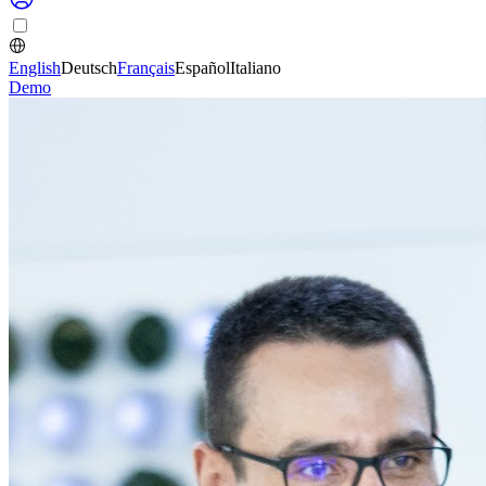
English
Deutsch
Français
Español
Italiano
Demo