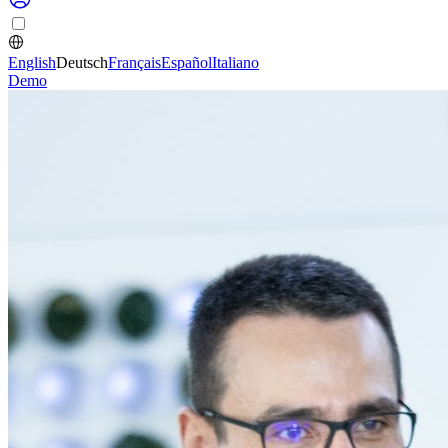
English
Deutsch
Français
Español
Italiano
Demo