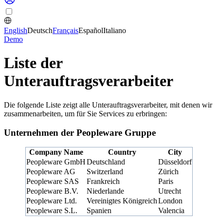
English
Deutsch
Français
Español
Italiano
Demo
Liste der
Unterauftragsverarbeiter
Die folgende Liste zeigt alle Unterauftragsverarbeiter, mit denen wir
zusammenarbeiten, um für Sie Services zu erbringen:
Unternehmen der Peopleware Gruppe
Company Name
Country
City
Peopleware GmbH
Deutschland
Düsseldorf
Peopleware AG
Switzerland
Zürich
Peopleware
SAS
Frankreich
Paris
Peopleware
B.V.
Niederlande
Utrecht
Peopleware
Ltd.
Vereinigtes Königreich
London
Peopleware
S.L.
Spanien
Valencia