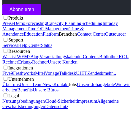
Produkt
Preise
Demo
Forecasting
Capacity Planning
Scheduling
Intraday
Management
Time Off Management
Time &
Attendance
Education
Platform
Branchen
Contact Center
Outsourcer
Support
Services
Help Center
Status
Ressourcen
Was ist WFM?
Blog
Veranstaltungskalender
Content-Bibliothek
ROI-
Rechner
Erlang-Rechner
Unsere Kunden
Integrationen
Five9
Freshworks
Mitel
Vonage
Talkdesk
UJET
Zendesk
mehr...
Unternehmen
Über uns
Unser Team
News
Kontakt
Jobs
Unsere Jobangebote
Wie wir
arbeiten
Benefits
Unsere Büros
Legal
Nutzungsbedingungen
Cloud-Sicherheit
Impressum
Allgemeine
Geschäftsbedingungen
Datenschutz