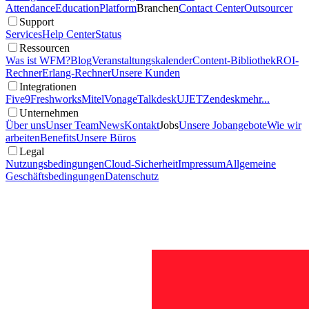
Attendance
Education
Platform
Branchen
Contact Center
Outsourcer
Support
Services
Help Center
Status
Ressourcen
Was ist WFM?
Blog
Veranstaltungskalender
Content-Bibliothek
ROI-
Rechner
Erlang-Rechner
Unsere Kunden
Integrationen
Five9
Freshworks
Mitel
Vonage
Talkdesk
UJET
Zendesk
mehr...
Unternehmen
Über uns
Unser Team
News
Kontakt
Jobs
Unsere Jobangebote
Wie wir
arbeiten
Benefits
Unsere Büros
Legal
Nutzungsbedingungen
Cloud-Sicherheit
Impressum
Allgemeine
Geschäftsbedingungen
Datenschutz