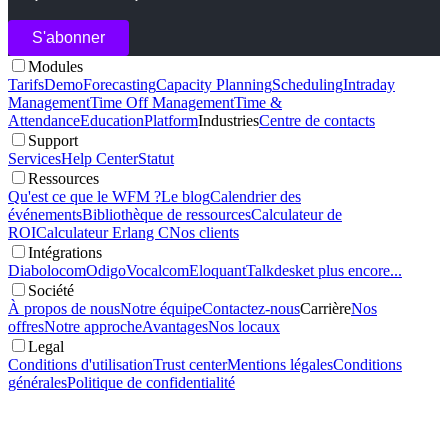
Modules
Tarifs
Demo
Forecasting
Capacity Planning
Scheduling
Intraday
Management
Time Off Management
Time &
Attendance
Education
Platform
Industries
Centre de contacts
Support
Services
Help Center
Statut
Ressources
Qu'est ce que le WFM ?
Le blog
Calendrier des
événements
Bibliothèque de ressources
Calculateur de
ROI
Calculateur Erlang C
Nos clients
Intégrations
Diabolocom
Odigo
Vocalcom
Eloquant
Talkdesk
et plus encore...
Société
À propos de nous
Notre équipe
Contactez-nous
Carrière
Nos
offres
Notre approche
Avantages
Nos locaux
Legal
Conditions d'utilisation
Trust center
Mentions légales
Conditions
générales
Politique de confidentialité