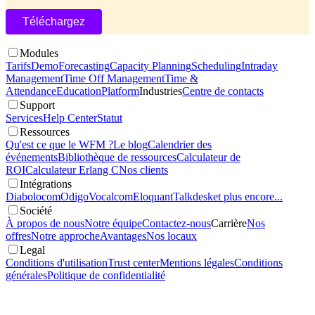
Modules
Tarifs
Demo
Forecasting
Capacity Planning
Scheduling
Intraday
Management
Time Off Management
Time &
Attendance
Education
Platform
Industries
Centre de contacts
Support
Services
Help Center
Statut
Ressources
Qu'est ce que le WFM ?
Le blog
Calendrier des
événements
Bibliothèque de ressources
Calculateur de
ROI
Calculateur Erlang C
Nos clients
Intégrations
Diabolocom
Odigo
Vocalcom
Eloquant
Talkdesk
et plus encore...
Société
À propos de nous
Notre équipe
Contactez-nous
Carrière
Nos
offres
Notre approche
Avantages
Nos locaux
Legal
Conditions d'utilisation
Trust center
Mentions légales
Conditions
générales
Politique de confidentialité