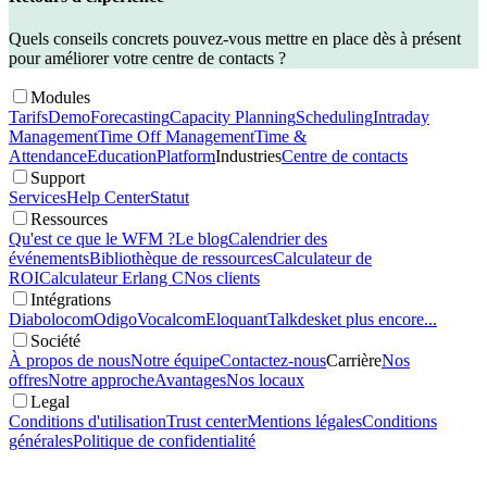
Quels conseils concrets pouvez-vous mettre en place dès à présent
pour améliorer votre centre de contacts ?
Modules
Tarifs
Demo
Forecasting
Capacity Planning
Scheduling
Intraday
Management
Time Off Management
Time &
Attendance
Education
Platform
Industries
Centre de contacts
Support
Services
Help Center
Statut
Ressources
Qu'est ce que le WFM ?
Le blog
Calendrier des
événements
Bibliothèque de ressources
Calculateur de
ROI
Calculateur Erlang C
Nos clients
Intégrations
Diabolocom
Odigo
Vocalcom
Eloquant
Talkdesk
et plus encore...
Société
À propos de nous
Notre équipe
Contactez-nous
Carrière
Nos
offres
Notre approche
Avantages
Nos locaux
Legal
Conditions d'utilisation
Trust center
Mentions légales
Conditions
générales
Politique de confidentialité