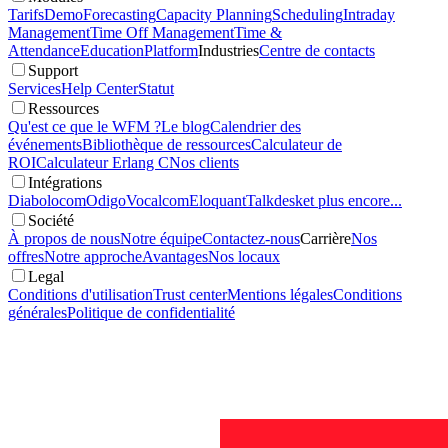
Tarifs
Demo
Forecasting
Capacity Planning
Scheduling
Intraday
Management
Time Off Management
Time &
Attendance
Education
Platform
Industries
Centre de contacts
Support
Services
Help Center
Statut
Ressources
Qu'est ce que le WFM ?
Le blog
Calendrier des
événements
Bibliothèque de ressources
Calculateur de
ROI
Calculateur Erlang C
Nos clients
Intégrations
Diabolocom
Odigo
Vocalcom
Eloquant
Talkdesk
et plus encore...
Société
À propos de nous
Notre équipe
Contactez-nous
Carrière
Nos
offres
Notre approche
Avantages
Nos locaux
Legal
Conditions d'utilisation
Trust center
Mentions légales
Conditions
générales
Politique de confidentialité