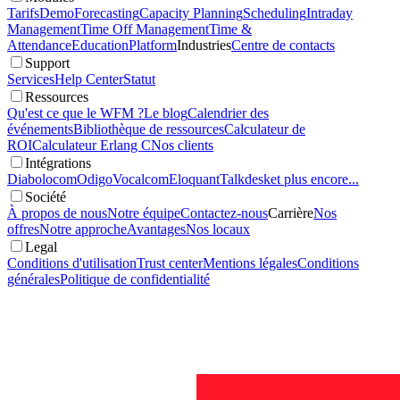
Tarifs
Demo
Forecasting
Capacity Planning
Scheduling
Intraday
Management
Time Off Management
Time &
Attendance
Education
Platform
Industries
Centre de contacts
Support
Services
Help Center
Statut
Ressources
Qu'est ce que le WFM ?
Le blog
Calendrier des
événements
Bibliothèque de ressources
Calculateur de
ROI
Calculateur Erlang C
Nos clients
Intégrations
Diabolocom
Odigo
Vocalcom
Eloquant
Talkdesk
et plus encore...
Société
À propos de nous
Notre équipe
Contactez-nous
Carrière
Nos
offres
Notre approche
Avantages
Nos locaux
Legal
Conditions d'utilisation
Trust center
Mentions légales
Conditions
générales
Politique de confidentialité