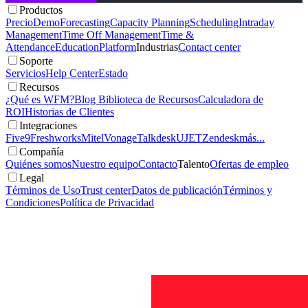
Productos
Precio
Demo
Forecasting
Capacity Planning
Scheduling
Intraday
Management
Time Off Management
Time &
Attendance
Education
Platform
Industrias
Contact center
Soporte
Servicios
Help Center
Estado
Recursos
¿Qué es WFM?
Blog
Biblioteca de Recursos
Calculadora de
ROI
Historias de Clientes
Integraciones
Five9
Freshworks
Mitel
Vonage
Talkdesk
UJET
Zendesk
más...
Compañía
Quiénes somos
Nuestro equipo
Contacto
Talento
Ofertas de empleo
Legal
Términos de Uso
Trust center
Datos de publicación
Términos y
Condiciones
Política de Privacidad