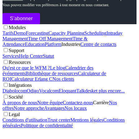
Vous pouvez modifier vos préférences à tout moment en nous contactant.
Modules
Tarifs
Demo
Forecasting
Capacity Planning
Scheduling
Intraday
Management
Time Off Management
Time &
Attendance
Education
Platform
Industries
Centre de contacts
Support
Services
Help Center
Statut
Ressources
Qu'est ce que le WFM ?
Le blog
Calendrier des
événements
Bibliothèque de ressources
Calculateur de
ROI
Calculateur Erlang C
Nos clients
Intégrations
Diabolocom
Odigo
Vocalcom
Eloquant
Talkdesk
et plus encore...
Société
À propos de nous
Notre équipe
Contactez-nous
Carrière
Nos
offres
Notre approche
Avantages
Nos locaux
Legal
Conditions d'utilisation
Trust center
Mentions légales
Conditions
générales
Politique de confidentialité