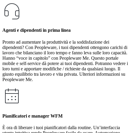
Agenti e dipendenti in prima linea
Pronto ad aumentare la produttività e la soddisfazione dei
dipendenti? Con Peopleware, i tuoi dipendenti ottengono carichi di
lavoro che bilanciano il loro tempo e fanno leva sulle loro capacità.
Hanno “voce in capitolo” con Peopleware Me. Questo portale
mobile e self-service dà potere ai tuoi dipendenti. Potranno vedere i
loro turni e apportare modifiche / richieste da qualsiasi luogo. Il
giusto equilibrio tra lavoro e vita privata. Ulteriori informazioni su
Peopleware Me.
Pianificatori e manager WFM
È ora di liberare i tuoi pianificatori dalla routine. Un’interfaccia
utente intuitiva rende Peopleware facile da usare. Automazione,