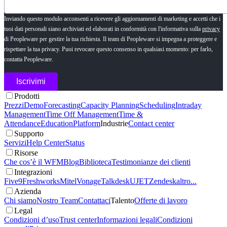
Inviando questo modulo acconsenti a ricevere gli aggiornamenti di marketing e accetti che i
tuoi dati personali siano archiviati ed elaborati in conformità con l'informativa sulla
privacy
di Peopleware per gestire la tua richiesta. Il team di Peopleware si impegna a proteggere e
rispettare la tua privacy. Puoi revocare questo consenso in qualsiasi momento: per farlo,
contatta Peopleware.
Prodotti
Prezzi
Demo
Forecasting
Capacity Planning
Scheduling
Intraday
Management
Time Off Management
Time &
Attendance
Education
Platform
Industrie
Contact center
Supporto
Servizi
Help Center
Status
Risorse
Che cos’è il WFM
Blog
Biblioteca
Testimonianze dei clienti
Integrazioni
Five9
Freshworks
Mitel
Vonage
Talkdesk
UJET
Zendesk
altro...
Azienda
Chi siamo
Nostro Team
Contattaci
Talento
Offerte di lavoro
Legal
Condizioni d’uso
Trust center
Informazioni legali
Condizioni