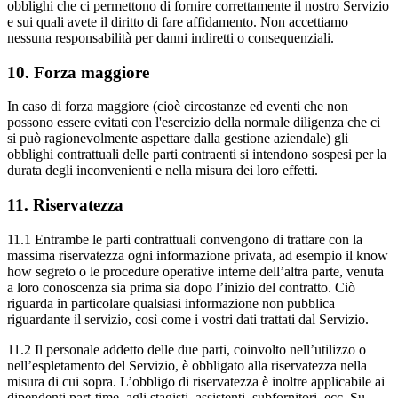
obblighi che ci permettono di fornire correttamente il nostro Servizio
e sui quali avete il diritto di fare affidamento. Non accettiamo
nessuna responsabilità per danni indiretti o consequenziali.
10. Forza maggiore
In caso di forza maggiore (cioè circostanze ed eventi che non
possono essere evitati con l'esercizio della normale diligenza che ci
si può ragionevolmente aspettare dalla gestione aziendale) gli
obblighi contrattuali delle parti contraenti si intendono sospesi per la
durata degli inconvenienti e nella misura dei loro effetti.
11. Riservatezza
11.1 Entrambe le parti contrattuali convengono di trattare con la
massima riservatezza ogni informazione privata, ad esempio il know
how segreto o le procedure operative interne dell’altra parte, venuta
a loro conoscenza sia prima sia dopo l’inizio del contratto. Ciò
riguarda in particolare qualsiasi informazione non pubblica
riguardante il servizio, così come i vostri dati trattati dal Servizio.
11.2 Il personale addetto delle due parti, coinvolto nell’utilizzo o
nell’espletamento del Servizio, è obbligato alla riservatezza nella
misura di cui sopra. L’obbligo di riservatezza è inoltre applicabile ai
dipendenti part-time, agli stagisti, assistenti, subfornitori, ecc. Su