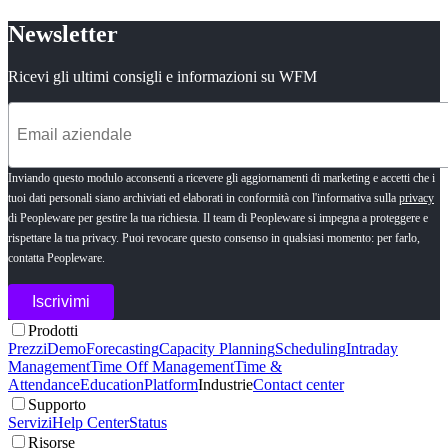
Newsletter
Ricevi gli ultimi consigli e informazioni su WFM
Inviando questo modulo acconsenti a ricevere gli aggiornamenti di marketing e accetti che i
tuoi dati personali siano archiviati ed elaborati in conformità con l'informativa sulla
privacy
di Peopleware per gestire la tua richiesta. Il team di Peopleware si impegna a proteggere e
rispettare la tua privacy. Puoi revocare questo consenso in qualsiasi momento: per farlo,
contatta Peopleware.
Prodotti
Prezzi
Demo
Forecasting
Capacity Planning
Scheduling
Intraday
Management
Time Off Management
Time &
Attendance
Education
Platform
Industrie
Contact center
Supporto
Servizi
Help Center
Status
Risorse