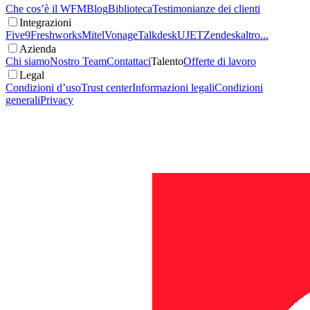
Che cos’è il WFM
Blog
Biblioteca
Testimonianze dei clienti
Integrazioni
Five9
Freshworks
Mitel
Vonage
Talkdesk
UJET
Zendesk
altro...
Azienda
Chi siamo
Nostro Team
Contattaci
Talento
Offerte di lavoro
Legal
Condizioni d’uso
Trust center
Informazioni legali
Condizioni
generali
Privacy