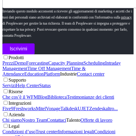
Inviando questo modulo acconsenti a ricevere gli aggiornamenti di marketing e accetti che i
tuoi dati personali siano archiviati ed elaborati in conformità con l'informativa sulla
privacy
di Peopleware per gestire la tua richiesta. Il team di Peopleware si impegna a proteggere e
rispettare la tua privacy. Puoi revocare questo consenso in qualsiasi momento: per farlo,
contatta Peopleware.
Prodotti
Prezzi
Demo
Forecasting
Capacity Planning
Scheduling
Intraday
Management
Time Off Management
Time &
Attendance
Education
Platform
Industrie
Contact center
Supporto
Servizi
Help Center
Status
Risorse
Che cos’è il WFM
Blog
Biblioteca
Testimonianze dei clienti
Integrazioni
Five9
Freshworks
Mitel
Vonage
Talkdesk
UJET
Zendesk
altro...
Azienda
Chi siamo
Nostro Team
Contattaci
Talento
Offerte di lavoro
Legal
Condizioni d’uso
Trust center
Informazioni legali
Condizioni