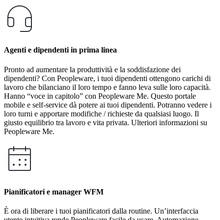
Agenti e dipendenti in prima linea
Pronto ad aumentare la produttività e la soddisfazione dei
dipendenti? Con Peopleware, i tuoi dipendenti ottengono carichi di
lavoro che bilanciano il loro tempo e fanno leva sulle loro capacità.
Hanno “voce in capitolo” con Peopleware Me. Questo portale
mobile e self-service dà potere ai tuoi dipendenti. Potranno vedere i
loro turni e apportare modifiche / richieste da qualsiasi luogo. Il
giusto equilibrio tra lavoro e vita privata. Ulteriori informazioni su
Peopleware Me.
Pianificatori e manager WFM
È ora di liberare i tuoi pianificatori dalla routine. Un’interfaccia
utente intuitiva rende Peopleware facile da usare. Automazione,